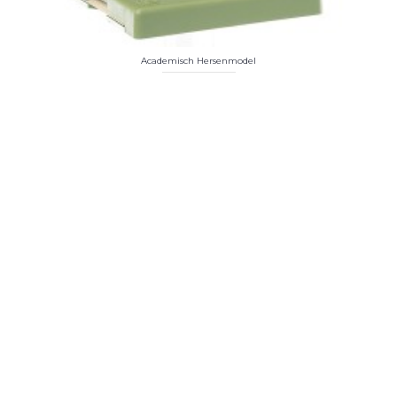
Academisch Hersenmodel
€ 1.788,32
BESTELLEN