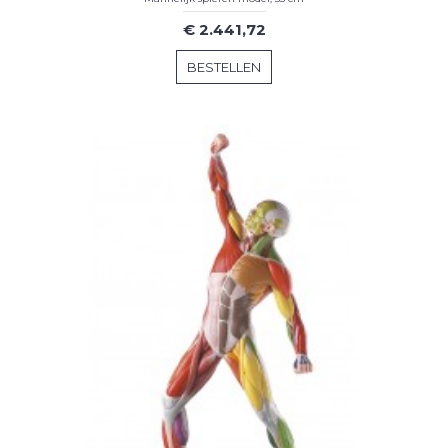
€ 2.441,72
BESTELLEN