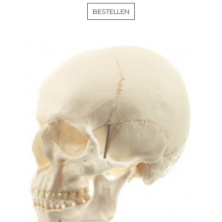
BESTELLEN