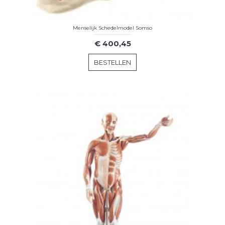
Menselijk Schedelmodel Somso
€ 400,45
BESTELLEN