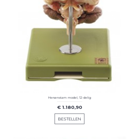
Hersenstam model, 12-delig
€ 1.180,90
BESTELLEN