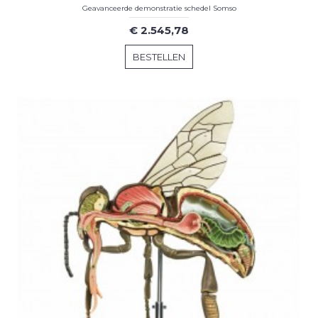
Geavanceerde demonstratie schedel Somso
€ 2.545,78
BESTELLEN