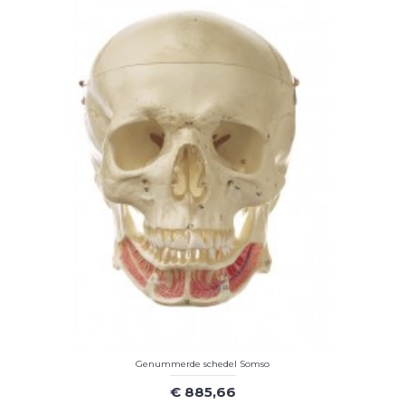
Genummerde schedel Somso
€ 885,66