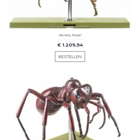
Werkbij Model
€ 1.209,94
BESTELLEN