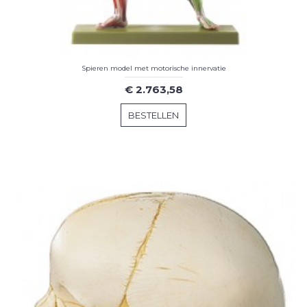
Spieren model met motorische innervatie
€ 2.763,58
BESTELLEN