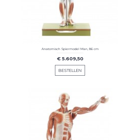
Anatomisch Spiermodel Man, 86 cm
€ 5.609,50
BESTELLEN