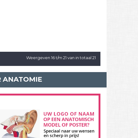
Weergeven 16 t/m 21 van in totaal 21
R ANATOMIE