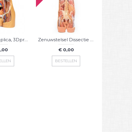
Buikholte-replica, 3Dprint
Zenuwstelsel Dissectie (posterieur aanzicht), 3D Print
,00
€ 0,00
ELLEN
BESTELLEN