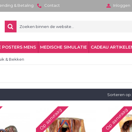
zending & Betaling
Contact
Inloggen
 POSTERS MENS
MEDISCHE SIMULATIE
CADEAU ARTIKELE
uik & Bekken
Sorteren op:
Op aanvraag
Op aanvraag