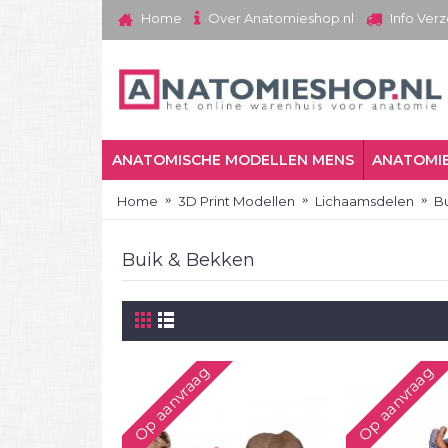
Over Anatomieshop.nl
Home
Info Ver
ANATOMISCHE MODELLEN MENS
ANATOMIE
Home
3D Print Modellen
Lichaamsdelen
B
Buik & Bekken
Op aanvraag
Op aanvraag