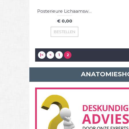
Posterieure Lichaamswand/Ventrale Diepe Dissectie, 3D Print
€ 0,00
BESTELLEN
|<
<
1
2
ANATOMIESHO