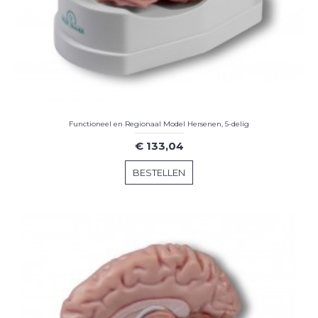
Functioneel en Regionaal Model Hersenen, 5-delig
€ 133,04
BESTELLEN