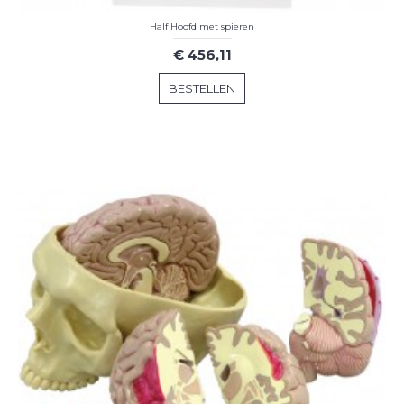
Half Hoofd met spieren
€ 456,11
BESTELLEN