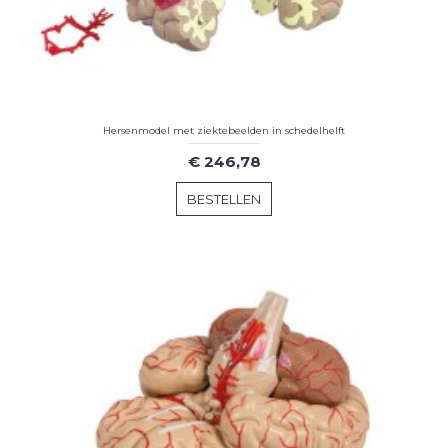
Hersenmodel met ziektebeelden in schedelhelft
€ 246,78
BESTELLEN