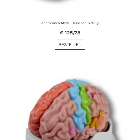
Anatomisch Model Hersenen, 5-delig
€ 125,78
BESTELLEN