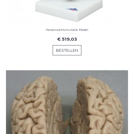
Hersenvochtcirculatie Model
€ 519,03
BESTELLEN