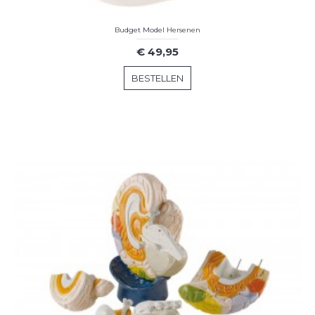
Budget Model Hersenen
€ 49,95
BESTELLEN