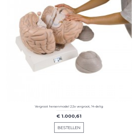
Vergroot hersenmodel 2,5x vergroot, 14-delig
€ 1.000,61
BESTELLEN