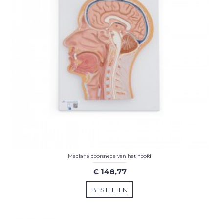
Mediane doorsnede van het hoofd
€ 148,77
BESTELLEN