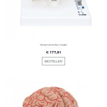
Hersenventrikel model
€ 177,81
BESTELLEN