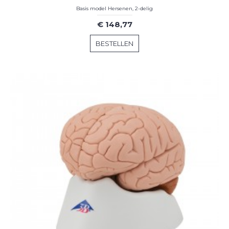
Basis model Hersenen, 2-delig
€ 148,77
BESTELLEN