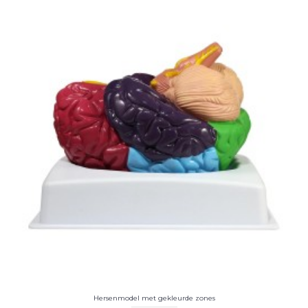
Hersenmodel met gekleurde zones