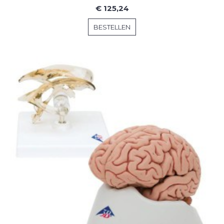
€ 125,24
BESTELLEN