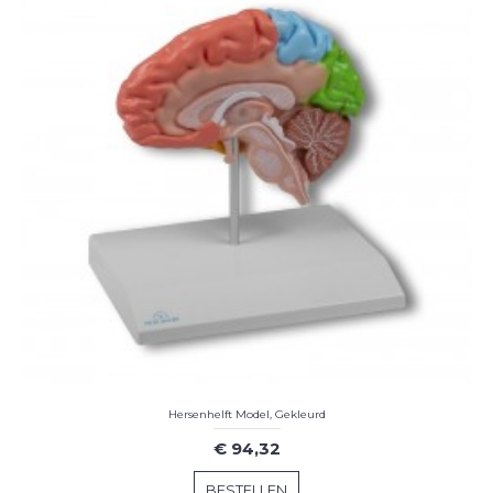
Hersenhelft Model, Gekleurd
€ 94,32
BESTELLEN