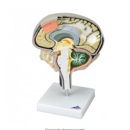
Doorsnede Hersenenmodel