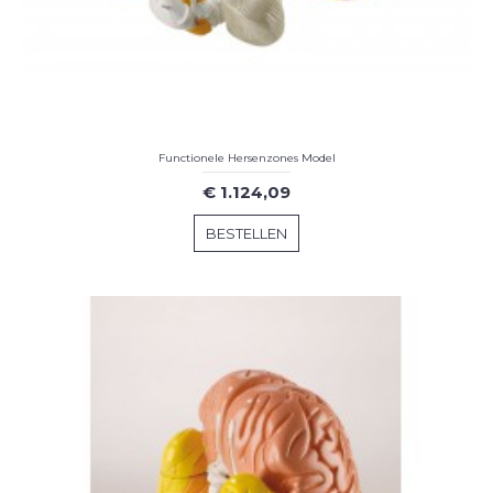
Functionele Hersenzones Model
€ 1.124,09
BESTELLEN