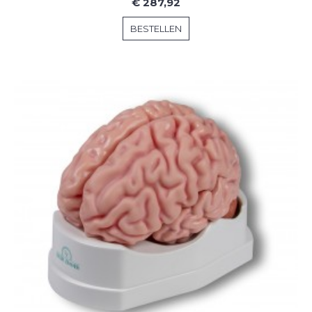
€ 287,92
BESTELLEN