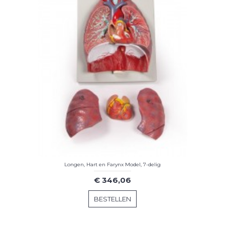
Longen, Hart en Farynx Model, 7-delig
€ 346,06
BESTELLEN