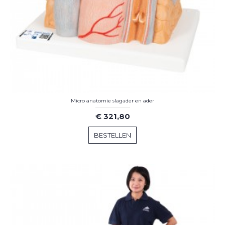
Micro anatomie slagader en ader
€ 321,80
BESTELLEN