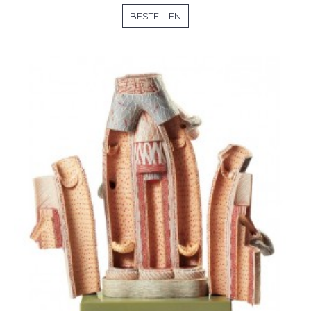
BESTELLEN