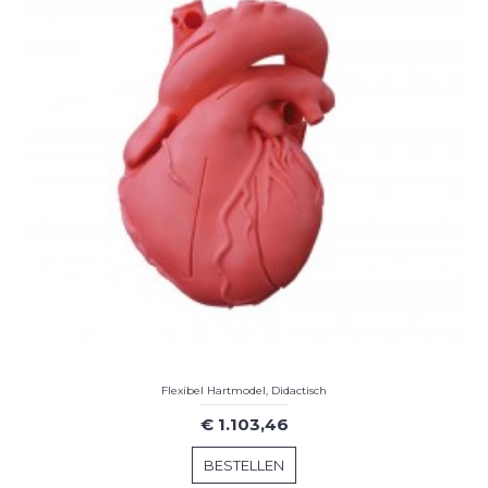
Flexibel Hartmodel, Didactisch
€ 1.103,46
BESTELLEN