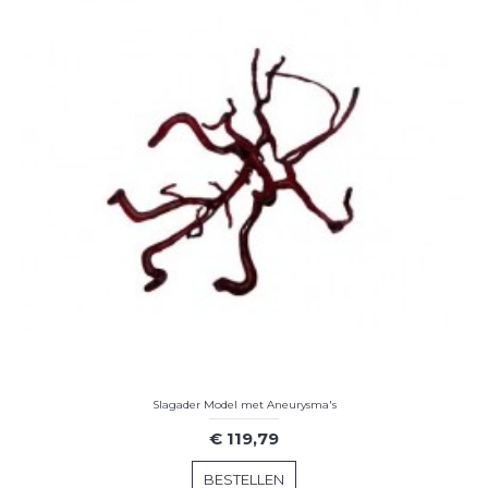
Slagader Model met Aneurysma's
€ 119,79
BESTELLEN