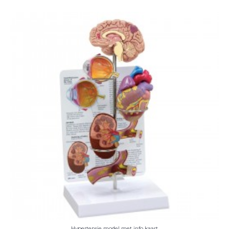
Hypertensie model met info kaart