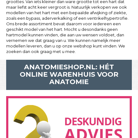
groottes. Van iets kleiner dan ware grootte tot een hart dat
maar liefst acht keer vergroot is. Natuurlijk verkopen we ook
modellen van het hart met een bepaalde afwijking of ziekte,
zoals een bypass, aderverkalking of een ventrikelhypertrofie.
Ons brede assortiment bevat daarom voor iedereen een
geschikt model van het hart. Mocht u desondanks geen
hartmodel kunnen vinden, die aan uw wensen voldoet, dan
vernemen we dat graag van u. We kunnen namelijk meer
modellen leveren, dan u op onze webshop kunt vinden. We
zoeken dan ook graag met u mee.
ANATOMIESHOP.NL: HÉT
ONLINE WARENHUIS VOOR
ANATOMIE