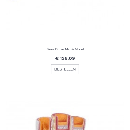
Sinus Durae Matris Model
€ 156,09
BESTELLEN