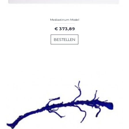
Mediastinum Model
€ 373,89
BESTELLEN