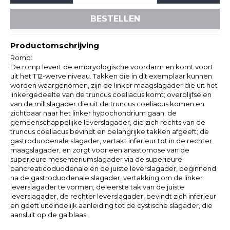
BESTELLEN
Productomschrijving
Romp:
De romp levert de embryologische voordarm en komt voort
uit het T12-wervelniveau. Takken die in dit exemplaar kunnen
worden waargenomen, zijn de linker maagslagader die uit het
linkergedeelte van de truncus coeliacus komt; overblijfselen
van de miltslagader die uit de truncus coeliacus komen en
zichtbaar naar het linker hypochondrium gaan; de
gemeenschappelijke leverslagader, die zich rechts van de
truncus coeliacus bevindt en belangrijke takken afgeeft; de
gastroduodenale slagader, vertakt inferieur tot in de rechter
maagslagader, en zorgt voor een anastomose van de
superieure mesenteriumslagader via de superieure
pancreaticoduodenale en de juiste leverslagader, beginnend
na de gastroduodenale slagader, vertakking om de linker
leverslagader te vormen, de eerste tak van de juiste
leverslagader, de rechter leverslagader, bevindt zich inferieur
en geeft uiteindelijk aanleiding tot de cystische slagader, die
aansluit op de galblaas.