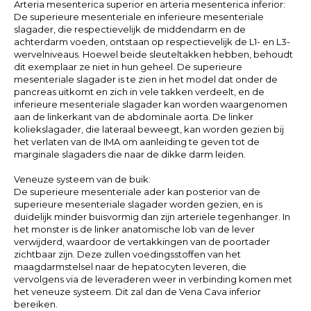
Arteria mesenterica superior en arteria mesenterica inferior:
De superieure mesenteriale en inferieure mesenteriale
slagader, die respectievelijk de middendarm en de
achterdarm voeden, ontstaan ​​​​op respectievelijk de L1- en L3-
wervelniveaus. Hoewel beide sleuteltakken hebben, behoudt
dit exemplaar ze niet in hun geheel. De superieure
mesenteriale slagader is te zien in het model dat onder de
pancreas uitkomt en zich in vele takken verdeelt, en de
inferieure mesenteriale slagader kan worden waargenomen
aan de linkerkant van de abdominale aorta. De linker
koliekslagader, die lateraal beweegt, kan worden gezien bij
het verlaten van de IMA om aanleiding te geven tot de
marginale slagaders die naar de dikke darm leiden.
Veneuze systeem van de buik:
De superieure mesenteriale ader kan posterior van de
superieure mesenteriale slagader worden gezien, en is
duidelijk minder buisvormig dan zijn arteriële tegenhanger. In
het monster is de linker anatomische lob van de lever
verwijderd, waardoor de vertakkingen van de poortader
zichtbaar zijn. Deze zullen voedingsstoffen van het
maagdarmstelsel naar de hepatocyten leveren, die
vervolgens via de leveraderen weer in verbinding komen met
het veneuze systeem. Dit zal dan de Vena Cava inferior
bereiken.