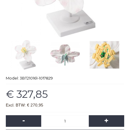
Model:
3BT210161-1017829
€ 327,85
Excl. BTW: € 270,95
-
+