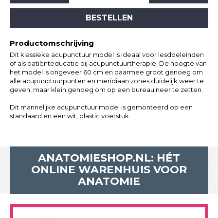
BESTELLEN
Productomschrijving
Dit klassieke acupunctuur model is ideaal voor lesdoeleinden
of als patiënteducatie bij acupunctuurtherapie. De hoogte van
het model is ongeveer 60 cm en daarmee groot genoeg om
alle acupunctuurpunten en meridiaan zones duidelijk weer te
geven, maar klein genoeg om op een bureau neer te zetten.
Dit mannelijke acupunctuur model is gemonteerd op een
standaard en een wit, plastic voetstuk.
ANATOMIESHOP.NL: HÉT
ONLINE WARENHUIS VOOR
ANATOMIE