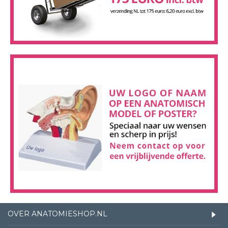
OVER ANATOMIESHOP.NL