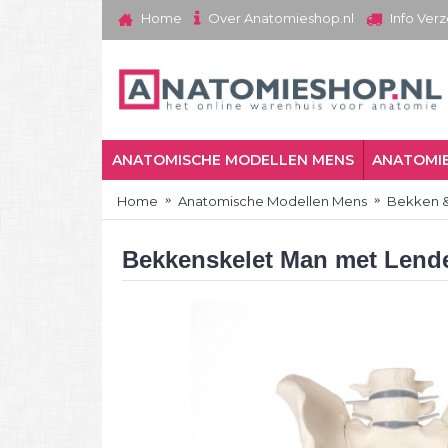
Over Anatomieshop.nl
Home
Info Ver
ANATOMISCHE MODELLEN MENS
ANATOMIE
Home
Anatomische Modellen Mens
Bekken &
Bekkenskelet Man met Lende