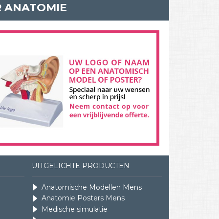
R ANATOMIE
UITGELICHTE PRODUCTEN
Anatomische Modellen Mens
Anatomie Posters Mens
Medische simulatie