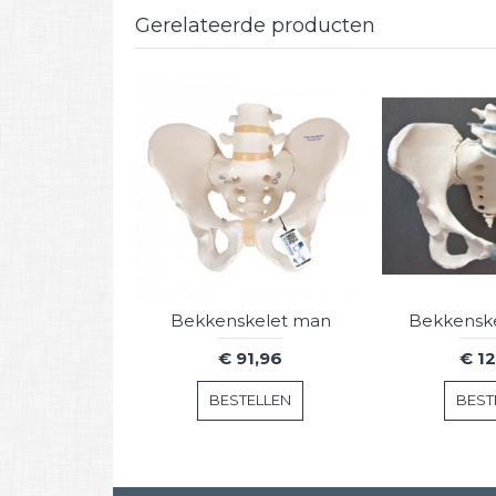
Gerelateerde producten
Bekkenskelet man
Bekkenske
€ 91,96
€ 1
BESTELLEN
BEST