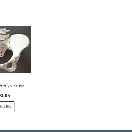
let, vrouw
20,94
ELLEN