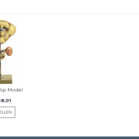
Kip Model
28,01
ELLEN