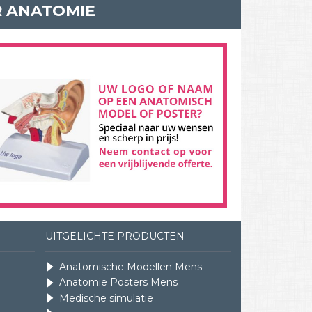
R ANATOMIE
UITGELICHTE PRODUCTEN
Anatomische Modellen Mens
Anatomie Posters Mens
Medische simulatie