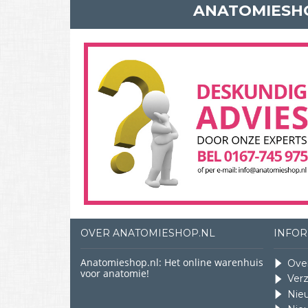
ANATOMIESHO
OVER ANATOMIESHOP.NL
INFOR
Anatomieshop.nl: Het online warenhuis
Ove
voor anatomie!
Ver
Nie