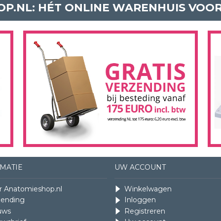
P.NL: HÉT ONLINE WARENHUIS VOO
MATIE
UW ACCOUNT
r Anatomieshop.nl
Winkelwagen
zending
Inloggen
uws
Registreren