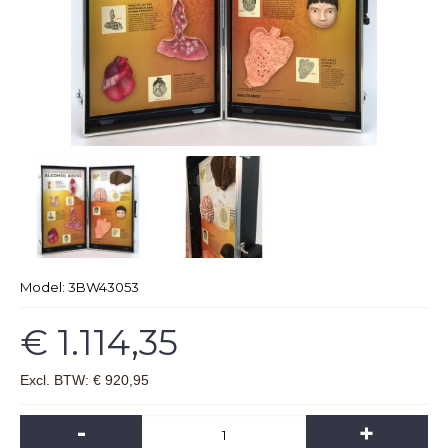
Model:
3BW43053
€ 1.114,35
Excl. BTW: € 920,95
-
+