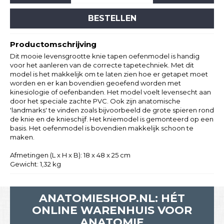
BESTELLEN
Productomschrijving
Dit mooie levensgrootte knie tapen oefenmodel is handig
voor het aanleren van de correcte tapetechniek. Met dit
model is het makkelijk om te laten zien hoe er getapet moet
worden en er kan bovendien geoefend worden met
kinesiologie of oefenbanden. Het model voelt levensecht aan
door het speciale zachte PVC. Ook zijn anatomische
'landmarks' te vinden zoals bijvoorbeeld de grote spieren rond
de knie en de knieschijf. Het kniemodel is gemonteerd op een
basis. Het oefenmodel is bovendien makkelijk schoon te
maken.
Afmetingen (L x H x B): 18 x 48 x 25 cm
Gewicht: 1,32 kg
ANATOMIESHOP.NL: HÉT
ONLINE WARENHUIS VOOR
ANATOMIE