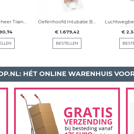
Luchtwegbeheer Trainer Kind
Oefenhoofd Intubatie Baby
790,74
€ 1.679,42
€ 2.3
ELLEN
BESTELLEN
BEST
P.NL: HÉT ONLINE WARENHUIS VOO