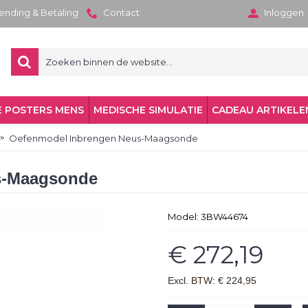
zending & Betaling
Contact
Inloggen
 POSTERS MENS
MEDISCHE SIMULATIE
CADEAU ARTIKELE
Oefenmodel Inbrengen Neus-Maagsonde
s-Maagsonde
Model:
3BW44674
€ 272,19
Excl. BTW: € 224,95