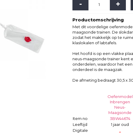
-
+
Productomschrijving
Met dit voordelige oefenmodel
maagsonde trainen. De slokdar
zodat het makkelijk op te ruime
klaslokalen of labtafels.
Het hoofd is op een vlakke plaa
neus-maagsonde trainer kent
onderdelen, waardoor het een 
onderdeel is de maagzak.
De afmeting bedraagt 30,5 x 30,5
Oefenmodel
Inbrengen
Neus-
Maagsonde
Item no
3BW44674
Leeftijd
1 jaar oud
Digitale
û