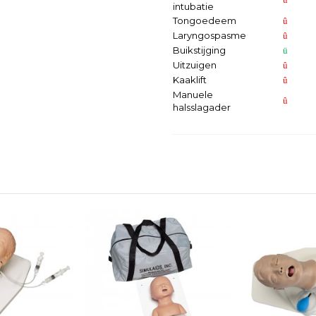
intubatie
Tongoedeem
û
Laryngospasme
û
Buikstijging
ü
Uitzuigen
û
Kaaklift
û
Manuele
û
halsslagader