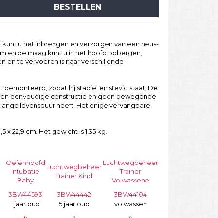
BESTELLEN
 kunt u het inbrengen en verzorgen van een neus-
m en de maag kunt u in het hoofd opbergen,
n en te vervoeren is naar verschillende
t gemonteerd, zodat hij stabiel en stevig staat. De
 een eenvoudige constructie en geen bewegende
lange levensduur heeft. Het enige vervangbare
 x 22,9 cm. Het gewicht is 1,35 kg.
Oefenhoofd
Luchtwegbeheer
Luchtwegbeheer
Intubatie
Trainer
Trainer Kind
Baby
Volwassene
3BW44593
3BW44442
3BW44104
1 jaar oud
5 jaar oud
volwassen
û
ü
ü