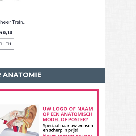
Luchtwegbeheer Trainer Volwassene
46,13
ELLEN
R ANATOMIE