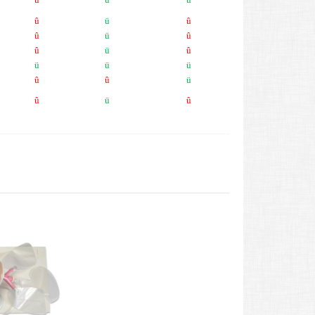
û
ü
û
û
ü
û
û
ü
û
ü
ü
ü
û
û
ü
û
ü
û