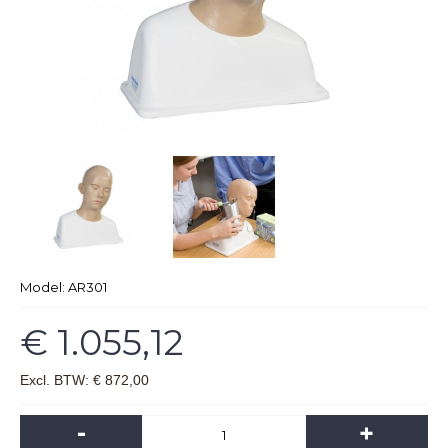
Model:
AR301
€ 1.055,12
Excl. BTW: € 872,00
-
+