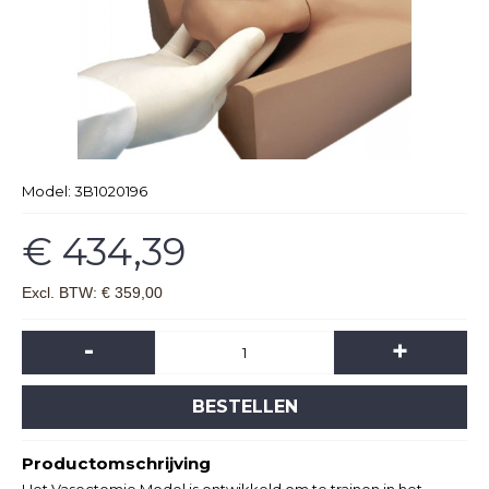
Model:
3B1020196
€ 434,39
Excl. BTW: € 359,00
-
+
BESTELLEN
Productomschrijving