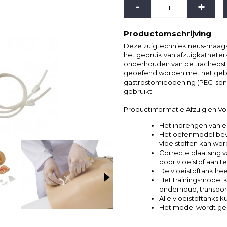
-
+
Productomschrijving
Deze zuigtechniek neus-maagso
het gebruik van afzuigkatheter
onderhouden van de tracheost
geoefend worden met het gebr
gastrostomieopening (PEG-sonde
gebruikt.
Productinformatie Afzuig en V
Het inbrengen van 
Het oefenmodel beva
vloeistoffen kan wo
Correcte plaatsing
door vloeistof aan t
De vloeistoftank hee
Het trainingsmodel
onderhoud, transpor
Alle vloeistoftanks
Het model wordt ge