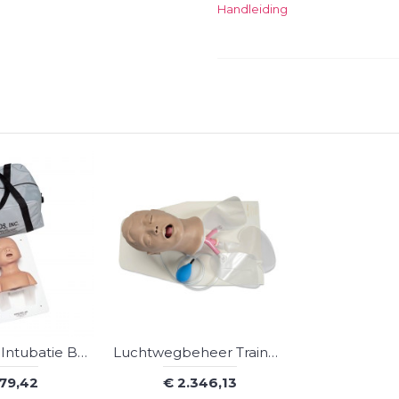
Handleiding
Oefenhoofd Intubatie Baby
Luchtwegbeheer Trainer Volwassene
679,42
€ 2.346,13