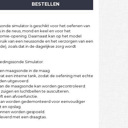
BESTELLEN
nde simulator is geschikt voor het oefenen van
s in de neus, mond en keel en voor het
omie-opening. Daarnaast kan op het model
uik van een neussonde en het verzorgen van een
), zoals dat in de dagelijkse zorg wordt
oedingssonde Simulator:
een maagsonde in de maag.
t een interne tank, zodat de oefening met echte
rden uitgevoerd.
 van de maagsonde kan worden gecontroleerd
e zuigen en luchtbellen te ausculteren.
ft een afvoerfunctie.
 kan worden gedemonteerd voor eenvoudiger
t en opslag.
 kunnen worden gespoeld.
leverd met een draagtas.