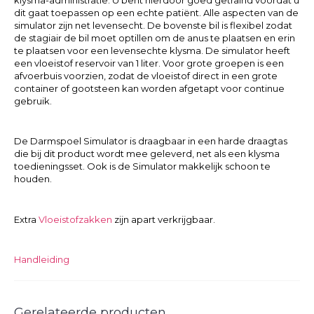
klysma-administratie. U bent hierdoor goed getraind voordat u
dit gaat toepassen op een echte patiënt. Alle aspecten van de
simulator zijn net levensecht. De bovenste bil is flexibel zodat
de stagiair de bil moet optillen om de anus te plaatsen en erin
te plaatsen voor een levensechte klysma. De simulator heeft
een vloeistof reservoir van 1 liter. Voor grote groepen is een
afvoerbuis voorzien, zodat de vloeistof direct in een grote
container of gootsteen kan worden afgetapt voor continue
gebruik.
De Darmspoel Simulator is draagbaar in een harde draagtas
die bij dit product wordt mee geleverd, net als een klysma
toedieningsset. Ook is de Simulator makkelijk schoon te
houden.
Extra
Vloeistofzakken
zijn apart verkrijgbaar.
Handleiding
Gerelateerde producten