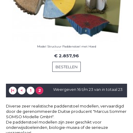
Model Structuur Paddenstoel met Hoed
€ 2.857,96
BESTELLEN
Weergeven 16 t/m 23 van in totaal 23
|<
<
1
2
Diverse zeer realistische paddenstoel modellen, vervaardigd
door de gerenommeerde Duitse producent "Marcus Sommer
SOMSO Modelle GmbH".
De paddenstoel modellen zijn zeer geschikt voor
onderwijsdoeleinden, biologie-musea of de serieuze
verzamelaar!