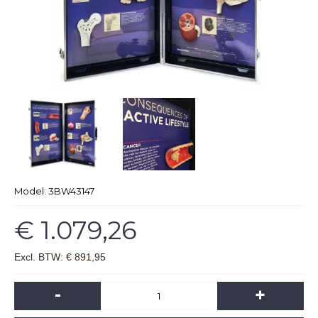
Model:
3BW43147
€ 1.079,26
Excl. BTW: € 891,95
-
+