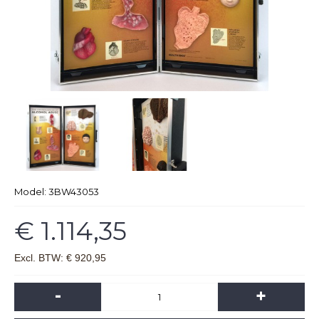
Model:
3BW43053
€ 1.114,35
Excl. BTW: € 920,95
-
+