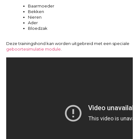
Baarmoeder
Bekken
Nieren
Ader
Bloedzak
Deze trainingshond kan worden uitgebreid met een speciale
geboortesimulatie module
.