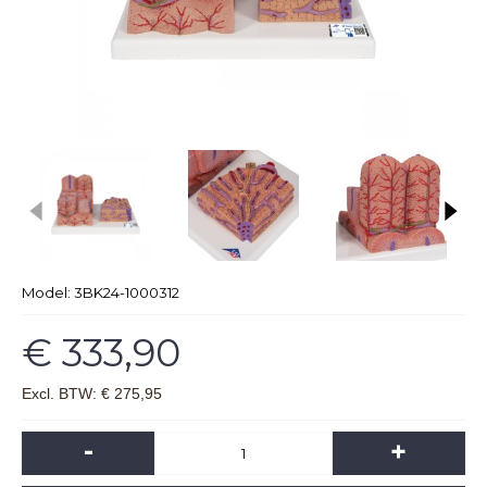
Model:
3BK24-1000312
€ 333,90
Excl. BTW: € 275,95
-
+