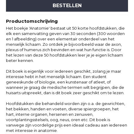
BESTELLEN
Productomschrijving
Het boekje 'Anatomie' bestaat uit 50 korte hoofdstukken, die
elk een samenvatting geven van 30 seconden (300 woorden
en 1 afbeelding) over een elementair onderdeel van het
menselijk lichaam. Zo ontdek je bijvoorbeeld waar de axon,
plexus of humerus zich bevinden en wat hun functie is. Door
het lezen van deze 50 hoofdstukken leer je je eigen lichaam
beter kennen.
Dit boek is eigenlijk voor iedereen geschikt, zolang je maar
interesse hebt in het menselijk lichaam. Een student
geneeskunde of biologie, een kunstenaar of atleet, of
wanneer je graag de medische termen wilt begrijpen, die de
huisarts uitspreekt, dan is dit boek zeer geschikt om te lezen.
Hoofdstukken die behandeld worden zijn o.a. de gewrichten,
het bekken, handen en voeten, diverse spiergroepen, het
hart, interne organen, hersenen en zenuwen,
voortplantingsstelsels, oog, neus, oren etc. Dit boek is
vanwege zijn voordelige prijs een ideaal cadeau aan iedereen
met interesse in anatomie.