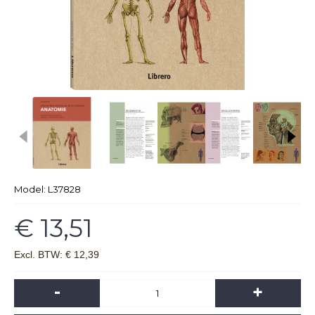
Model:
L37828
€ 13,51
Excl. BTW: € 12,39
-
+