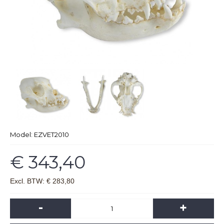
Model:
EZVET2010
€ 343,40
Excl. BTW: € 283,80
-
+