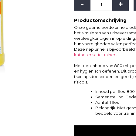
-
+
Productomschrijving
Onze gesimuleerde urine biedt
het simuleren van urineverzame
verpleegkundigen in opleiding,
hun vaardigheden willen perfe
Deze nep urine is bijvoorbeeld
katheterisatie trainers
.
Met een inhoud van
800 mL
per
en hygiënisch oefenen. Dit prod
trainingsdoeleinden en geeft j
risico’s.
Inhoud per fles:
800
Samenstelling:
Gedes
Aantal:
1 fles
Belangrijk:
Niet gesch
bedoeld voor traini