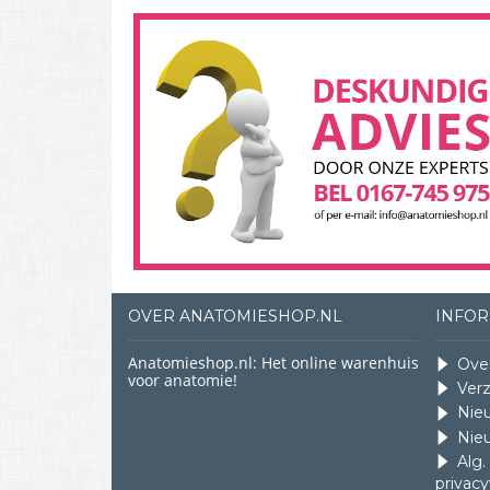
OVER ANATOMIESHOP.NL
INFOR
Anatomieshop.nl: Het online warenhuis
Ove
voor anatomie!
Ver
Nie
Nie
Alg
privacy