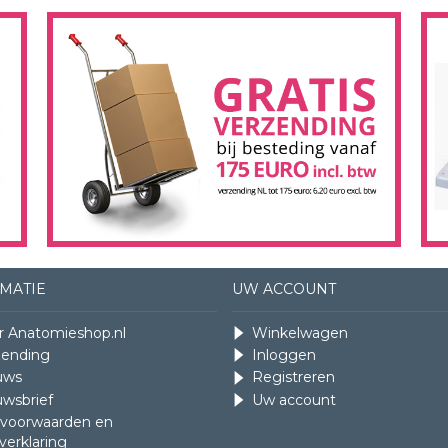
MATIE
UW ACCOUNT
r Anatomieshop.nl
Winkelwagen
zending
Inloggen
uws
Registreren
uwsbrief
Uw account
. voorwaarden en
verklaring