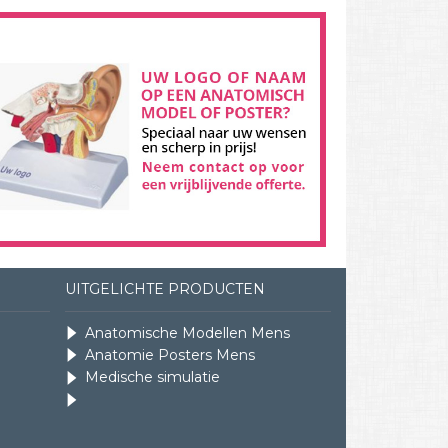
UITGELICHTE PRODUCTEN
Anatomische Modellen Mens
Anatomie Posters Mens
Medische simulatie