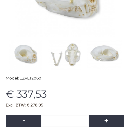
Model:
EZVET2060
€ 337,53
Excl. BTW: € 278,95
-
+